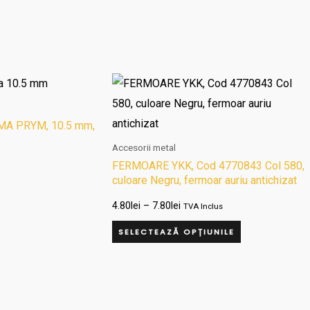
Interval
Acest
de
produs
prețuri:
4.80lei
are
MA PRYM, 10.5 mm,
până
la
mai
Accesorii metal
7.80lei
T+O/1COT+O/1DOT
multe
FERMOARE YKK, Cod 4770843 Col 580,
culoare Negru, fermoar auriu antichizat
variații.
Opțiunile
4.80
lei
–
7.80
lei
TVA Inclus
pot
SELECTEAZĂ OPȚIUNILE
fi
alese
în
pagina