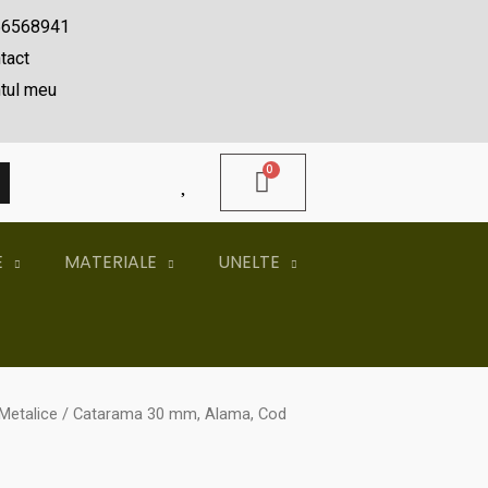
56568941
tact
tul meu
A
E
MATERIALE
UNELTE
Metalice
/ Catarama 30 mm, Alama, Cod