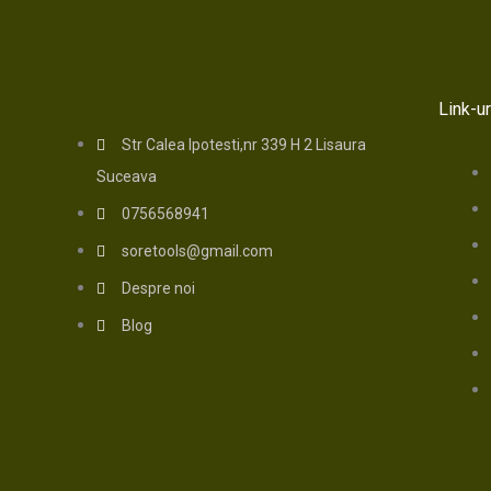
Link-ur
Str Calea Ipotesti,nr 339 H 2 Lisaura
Suceava
0756568941
soretools@gmail.com
Despre noi
Blog