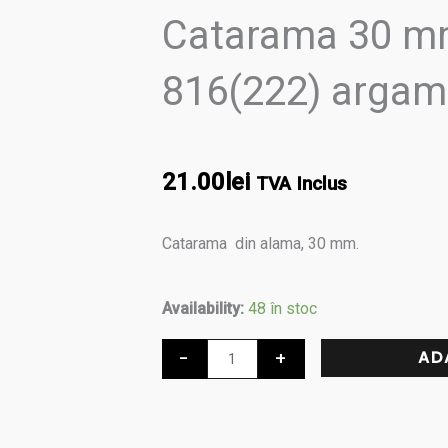
Catarama 30 mm
816(222) argam
21.00
lei
TVA Inclus
Catarama din alama, 30 mm.
Cantitate
Availability:
48 în stoc
Catarama
-
+
AD
30
mm,
Alama,