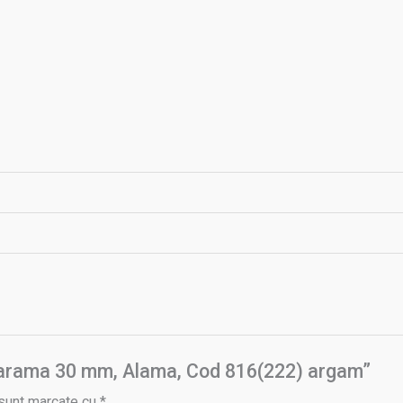
Catarama 30 mm, Alama, Cod 816(222) argam”
 sunt marcate cu
*