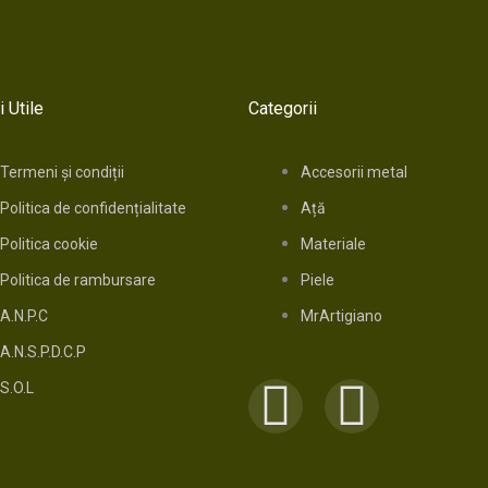
i Utile
Categorii
Termeni și condiții
Accesorii metal
Politica de confidențialitate
Ață
Politica cookie
Materiale
Politica de rambursare
Piele
A.N.P.C
MrArtigiano
A.N.S.P.D.C.P
F
I
S.O.L
a
n