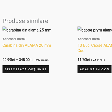
Produse similare
Interval
Acest
de
produs
prețuri:
Accesorii metal
Accesorii metal
29.99lei
are
Carabina din ALAMA 20 mm
10 Buc. Capse ALA
până
Cod
la
mai
345.00lei
T0/1A1OT+0/1BO
multe
29.99
lei
–
345.00
lei
11.70
lei
TVA Inclus
TVA Inclus
variații.
SELECTEAZĂ OPȚIUNILE
ADAUGĂ ÎN COȘ
Opțiunile
pot
fi
alese
în
pagina