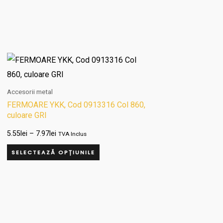
Interval
Acest
de
produs
prețuri:
5.55lei
are
Accesorii metal
până
la
mai
FERMOARE YKK, Cod 0913316 Col 860,
7.97lei
culoare GRI
multe
variații.
5.55
lei
–
7.97
lei
TVA Inclus
Opțiunile
SELECTEAZĂ OPȚIUNILE
pot
fi
alese
în
pagina