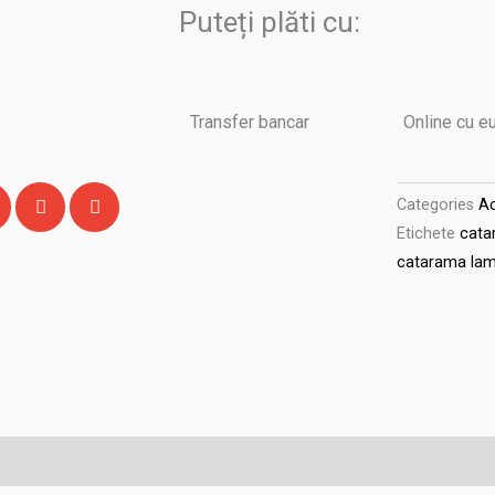
Cod
Puteți plăti cu:
816(222)
argam
Transfer bancar
Online cu e
Categories
Ac
Etichete
cata
catarama la