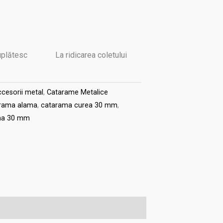
uplătesc
La ridicarea coletului
cesorii metal
,
Catarame Metalice
rama alama
,
catarama curea 30 mm
,
ma 30 mm