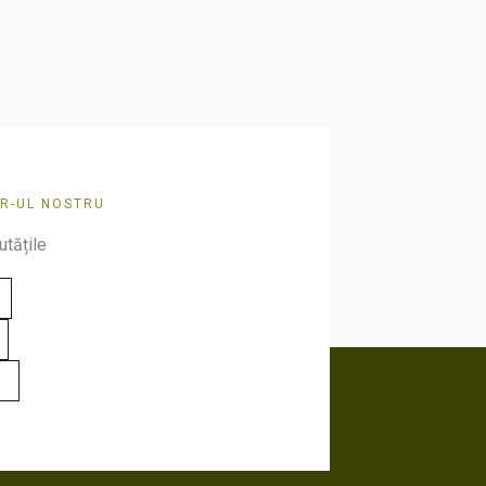
produsului.
R-UL NOSTRU
utățile