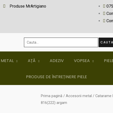
Produse MrArtigiano
07
Con
Con
Cauta...
CAUT
 METAL
AȚĂ
ADEZIV
VOPSEA
PIEL
PRODUSE DE ÎNTREȚINERE PIELE
Prima pagină
/
Accesorii metal
/
Catarame 
816(222) argam