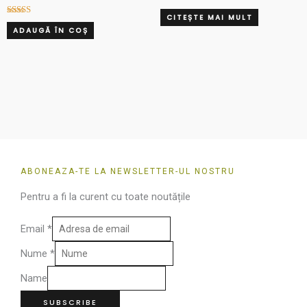
CITEȘTE MAI MULT
Evaluat la
ADAUGĂ ÎN COȘ
5.00
din 5
ABONEAZA-TE LA NEWSLETTER-UL NOSTRU
Pentru a fi la curent cu toate noutățile
Email
*
Nume
*
Name
SUBSCRIBE