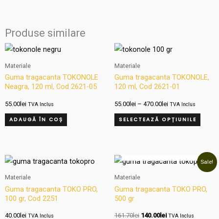
Produse similare
Interval
Aces
de
produ
prețuri:
Materiale
Materiale
55.00lei
are
Guma tragacanta TOKONOLE
Guma tragacanta TOKONOLE,
până
Neagra, 120 ml, Cod 2621-05
120 ml, Cod 2621-01
mai
la
470.00lei
multe
55.00
lei
55.00
lei
–
470.00
lei
TVA Inclus
TVA Inclus
variați
ADAUGĂ ÎN COȘ
SELECTEAZĂ OPȚIUNILE
Opțiun
pot
OUT OF STOCK
fi
Prețul
Prețul
Sale!
inițial
curent
alese
a
este:
Materiale
Materiale
în
fost:
140.00lei.
Guma tragacanta TOKO PRO,
Guma tragacanta TOKO PRO,
161.70lei.
pagin
100 gr, Cod 2251
500 gr
produ
40.00
lei
161.70
lei
140.00
lei
TVA Inclus
TVA Inclus