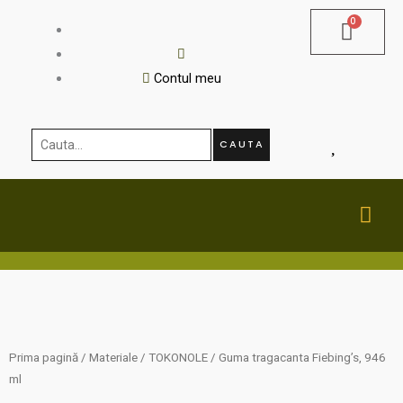
Skip
to
content
Contul meu
Cauta...
CAUTA
MA
ME
Prima pagină
/
Materiale
/
TOKONOLE
/ Guma tragacanta Fiebing’s, 946
ml