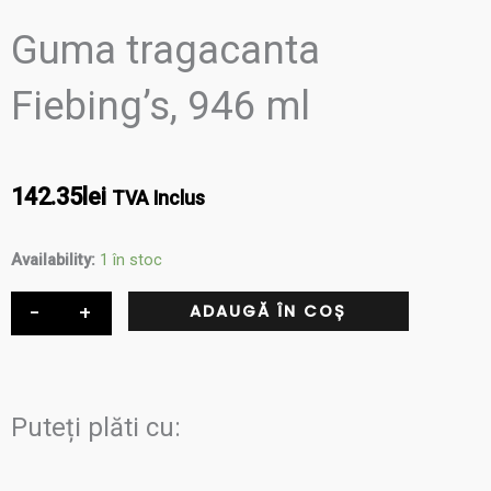
Guma tragacanta
Fiebing’s, 946 ml
142.35
lei
TVA Inclus
Cantitate
Availability:
1 în stoc
Guma
-
+
ADAUGĂ ÎN COȘ
tragacanta
Fiebing's,
946
ml
Puteți plăti cu: