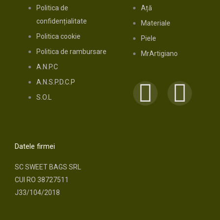
Politica de
Ață
confidențialitate
Materiale
Politica cookie
Piele
Politica de rambursare
MrArtigiano
A.N.P.C
A.N.S.P.D.C.P
F
I
S.O.L
a
n
c
s
Datele firmei
e
t
SC SWEET BAGS SRL
CUI RO 38727511
b
a
J33/104/2018
o
g