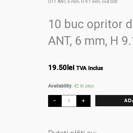
OTT ANT, 6 mm, H 9.1 mm, cod 020
10 buc opritor
ANT, 6 mm, H 9
19.50
lei
TVA Inclus
Cantitate
Availability:
42 în stoc
10
-
+
AD
buc
opritor
din
ALAMA