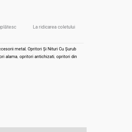
uplătesc
La ridicarea coletului
cesorii metal
,
Opritori Și Nituri Cu Șurub
tori alama
,
opritori antichizati
,
opritori din