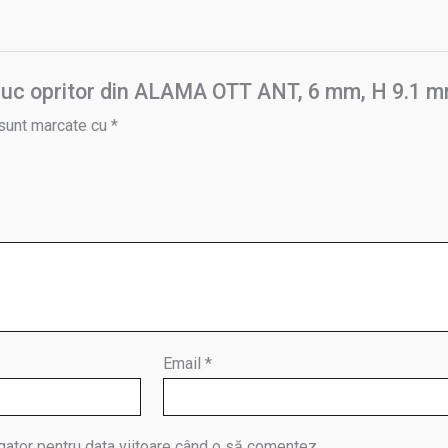
10 buc opritor din ALAMA OTT ANT, 6 mm, H 9.1 
 sunt marcate cu
*
Email
*
gator pentru data viitoare când o să comentez.