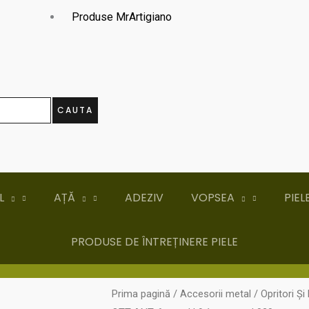
Produse MrArtigiano
CAUTA
L
AȚĂ
ADEZIV
VOPSEA
PIEL
PRODUSE DE ÎNTREȚINERE PIELE
Prima pagină
/
Accesorii metal
/
Opritori Și