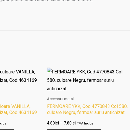
al
Interval
Acest
Acest
de
produs
produs
:
prețuri:
i
4.80lei
are
are
până
la
mai
mai
Accesorii metal
i
7.80lei
multe
multe
oare VANILLA,
FERMOARE YKK, Cod 4770843 Col 580,
hizat, Cod 4634169
culoare Negru, fermoar auriu antichizat
variații.
variații.
Opțiunile
Opțiunile
4.80
lei
–
7.80
lei
clus
TVA Inclus