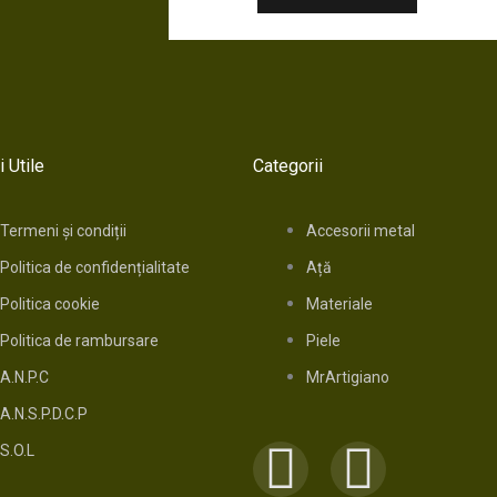
i Utile
Categorii
Termeni și condiții
Accesorii metal
Politica de confidențialitate
Ață
Politica cookie
Materiale
Politica de rambursare
Piele
A.N.P.C
MrArtigiano
A.N.S.P.D.C.P
F
I
S.O.L