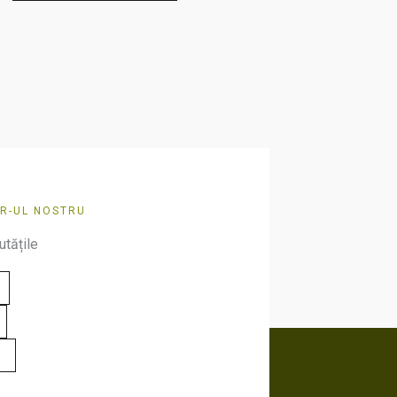
pot
fi
alese
în
pagina
produsului.
R-UL NOSTRU
utățile