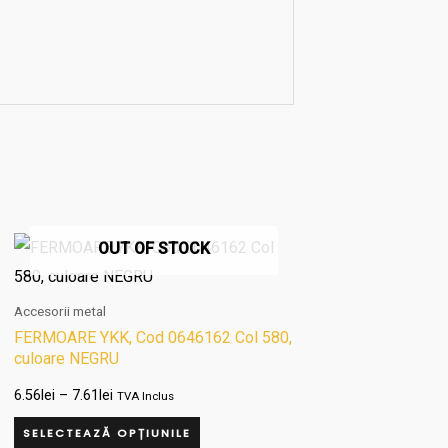
Interval
Acest
OUT OF STOCK
de
produs
prețuri:
6.56lei
are
Accesorii metal
până
la
mai
FERMOARE YKK, Cod 0646162 Col 580,
7.61lei
culoare NEGRU
multe
variații.
6.56
lei
–
7.61
lei
TVA Inclus
Opțiunile
SELECTEAZĂ OPȚIUNILE