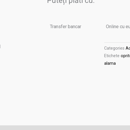
Puteți plăti cu:
OTT
ANT,
6
Transfer bancar
Online cu e
mm,
H
9.1
Categories
Ac
mm,
Etichete
opri
cod
alama
020