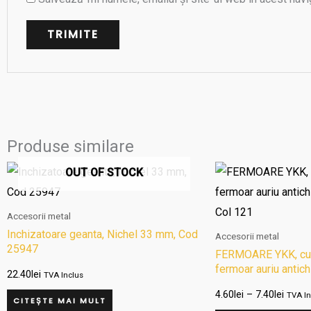
Produse similare
Interv
OUT OF STOCK
de
prețuri
4.60le
Accesorii metal
până
la
Inchizatoare geanta, Nichel 33 mm, Cod
Accesorii metal
7.40le
25947
FERMOARE YKK, cul
fermoar auriu antic
22.40
lei
TVA Inclus
Col 121
4.60
lei
–
7.40
lei
TVA In
CITEȘTE MAI MULT