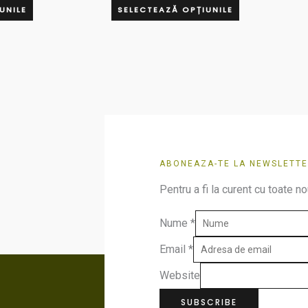
pot
pot
UNILE
SELECTEAZĂ OPȚIUNILE
fi
fi
alese
alese
în
în
pagina
pagina
produsului.
produsului.
ABONEAZA-TE LA NEWSLETTE
Pentru a fi la curent cu toate no
Nume
*
Email
*
Website
SUBSCRIBE