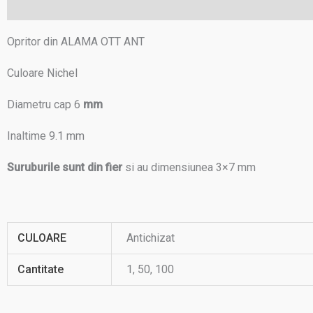
Descriere
Informații suplimentare
Recenzii (0)
Opritor din ALAMA OTT ANT
Culoare Nichel
Diametru cap 6
mm
Inaltime 9.1 mm
Suruburile sunt din fier
si au dimensiunea 3×7 mm
CULOARE
Antichizat
Cantitate
1, 50, 100