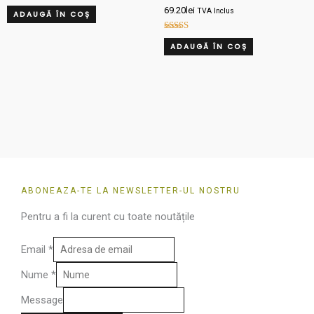
69.20
lei
TVA Inclus
ADAUGĂ ÎN COȘ
Evaluat la
ADAUGĂ ÎN COȘ
5.00
din 5
ABONEAZA-TE LA NEWSLETTER-UL NOSTRU
Pentru a fi la curent cu toate noutățile
Email
*
Nume
*
Message