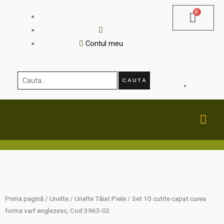
Skip
to
content
Contul meu
Cauta...
CAUTA
MA
ME
Prima pagină
/
Unelte
/
Unelte Tăiat Piele
/ Set 10 cutite capat curea
forma varf englezesc, Cod 3963-02