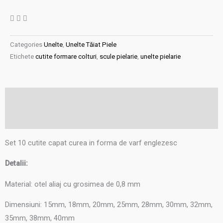
Categories
Unelte
,
Unelte Tăiat Piele
Etichete
cutite formare colturi
,
scule pielarie
,
unelte pielarie
Descriere
Recenzii (0)
Set 10 cutite capat curea in forma de varf englezesc
Detalii:
Material: otel aliaj cu grosimea de 0,8 mm
Dimensiuni: 15mm, 18mm, 20mm, 25mm, 28mm, 30mm, 32mm,
35mm, 38mm, 40mm