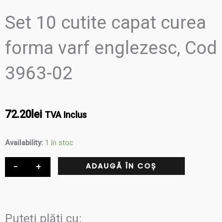
Set 10 cutite capat curea
forma varf englezesc, Cod
3963-02
72.20
lei
TVA Inclus
Cantitate
Availability:
1 în stoc
Set
-
+
ADAUGĂ ÎN COȘ
10
cutite
capat
curea
Puteți plăti cu: