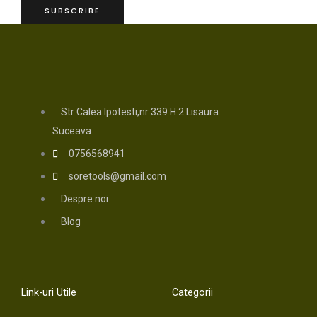
SUBSCRIBE
Str Calea Ipotesti,nr 339 H 2 Lisaura
Suceava
0756568941
soretools@gmail.com
Despre noi
Blog
Link-uri Utile
Categorii