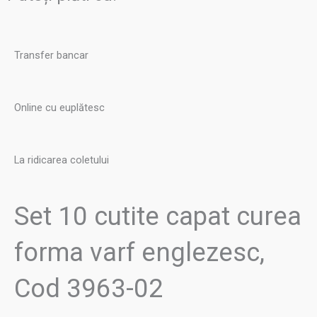
forma
varf
englezesc,
Transfer bancar
Cod
3963-
02
Online cu euplătesc
La ridicarea coletului
Set 10 cutite capat curea
forma varf englezesc,
Cod 3963-02