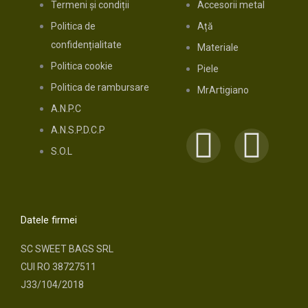
Termeni și condiții
Accesorii metal
Politica de
Ață
confidențialitate
Materiale
Politica cookie
Piele
Politica de rambursare
MrArtigiano
A.N.P.C
A.N.S.P.D.C.P
F
I
S.O.L
a
n
c
s
Datele firmei
e
t
SC SWEET BAGS SRL
CUI RO 38727511
b
a
J33/104/2018