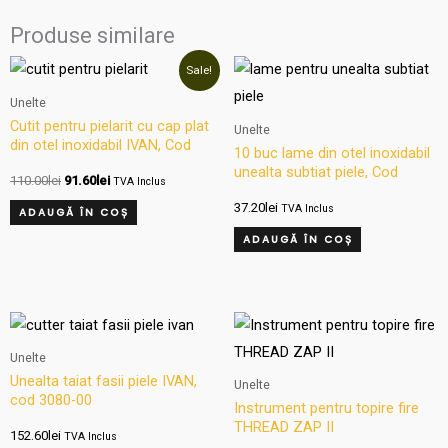
Produse similare
Prețul
Prețul
Sale!
inițial
curent
a
este:
Unelte
fost:
91.60lei.
Cutit pentru pielarit cu cap plat
Unelte
110.00lei.
din otel inoxidabil IVAN, Cod
10 buc lame din otel inoxidabil
3582-00
unealta subtiat piele, Cod
110.00
lei
91.60
lei
TVA Inclus
3002-01
37.20
lei
TVA Inclus
ADAUGĂ ÎN COȘ
ADAUGĂ ÎN COȘ
Unelte
Unealta taiat fasii piele IVAN,
Unelte
cod 3080-00
Instrument pentru topire fire
THREAD ZAP II
152.60
lei
TVA Inclus