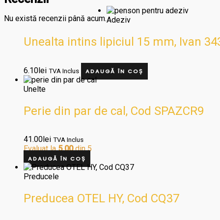
Nu există recenzii până acum.
Adeziv
Unealta intins lipiciul 15 mm, Ivan 3
6.10
lei
TVA Inclus
ADAUGĂ ÎN COȘ
Unelte
Perie din par de cal, Cod SPAZCR9
41.00
lei
TVA Inclus
Evaluat la
5.00
din 5
ADAUGĂ ÎN COȘ
Preducele
Preducea OTEL HY, Cod CQ37