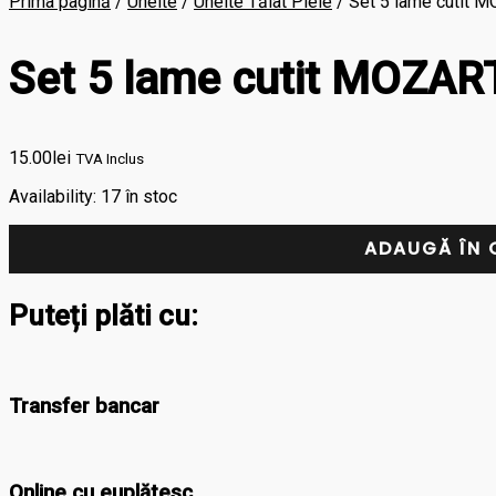
Prima pagină
/
Unelte
/
Unelte Tăiat Piele
/ Set 5 lame cutit 
Set 5 lame cutit MOZAR
15.00
lei
TVA Inclus
Availability:
17 în stoc
ADAUGĂ ÎN 
Puteți plăti cu:
Transfer bancar
Online cu euplătesc