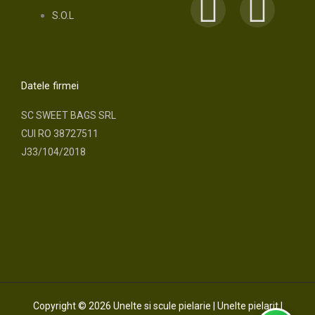
F
I
S.O.L
a
n
c
s
Datele firmei
e
t
SC SWEET BAGS SRL
CUI RO 38727511
b
a
J33/104/2018
o
g
o
r
k
a
m
Copyright © 2026 Unelte si scule pielarie | Unelte pielarit |