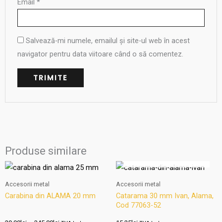
Email
*
Salvează-mi numele, emailul și site-ul web în acest
navigator pentru data viitoare când o să comentez.
Produse similare
OUT OF STOCK
Interval
Acest
de
produs
prețuri:
Accesorii metal
Accesorii metal
29.99lei
are
Carabina din ALAMA 20 mm
Catarama 30 mm Ivan, Alama,
până
Cod 77063-52
mai
la
345.00lei
multe