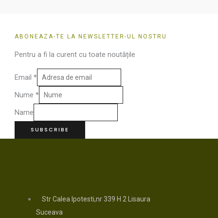
ABONEAZA-TE LA NEWSLETTER-UL NOSTRU
Pentru a fi la curent cu toate noutățile
Email
*
Nume
*
Name
SUBSCRIBE
Str Calea Ipotesti,nr 339 H 2 Lisaura
Suceava