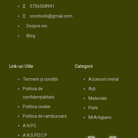
0756568941
soretools@gmail.com
Despre noi
Blog
Link-uri Utile
Categorii
Termeni și condiții
Accesorii metal
Politica de
Ață
confidențialitate
Materiale
Politica cookie
Piele
Politica de rambursare
MrArtigiano
A.N.P.C
A.N.S.P.D.C.P