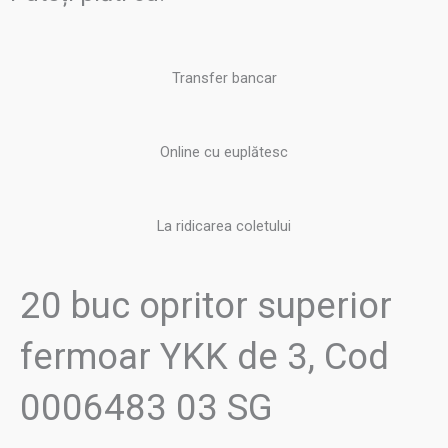
YKK
de
3,
Transfer bancar
Cod
0006483
03
Online cu euplătesc
SG
La ridicarea coletului
20 buc opritor superior
fermoar YKK de 3, Cod
0006483 03 SG