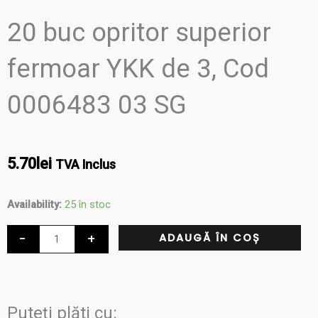
20 buc opritor superior
fermoar YKK de 3, Cod
0006483 03 SG
5.70
lei
TVA Inclus
Cantitate
Availability:
25 în stoc
20
-
+
ADAUGĂ ÎN COȘ
buc
opritor
superior
fermoar
Puteți plăti cu: