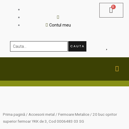
Skip
to
content
Contul meu
Cauta...
CAUTA
MA
ME
Prima pagină
/
Accesorii metal
/
Fermoare Metalice
/ 20 buc opritor
superior fermoar YKK de 3, Cod 0006483 03 SG