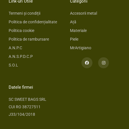
Link-uri Utile
Categorii
Termeni și condiții
Accesorii metal
Politica de confidențialitate
Ață
Politica cookie
Materiale
Politica de rambursare
Piele
A.N.P.C
MrArtigiano
A.N.S.P.D.C.P
F
I
a
n
S.O.L
c
s
e
t
b
a
o
g
o
r
Datele firmei
k
a
m
SC SWEET BAGS SRL
CUI RO 38727511
J33/104/2018