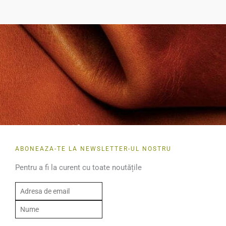
ABONEAZA-TE LA NEWSLETTER-UL NOSTRU
Pentru a fi la curent cu toate noutățile
E
m
N
a
u