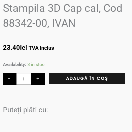
Stampila 3D Cap cal, Cod
88342-00, IVAN
23.40
lei
TVA Inclus
Cantitate
Availability:
3 în stoc
Stampila
-
+
ADAUGĂ ÎN COȘ
3D
Cap
cal,
Cod
Puteți plăti cu:
88342-
00,
IVAN