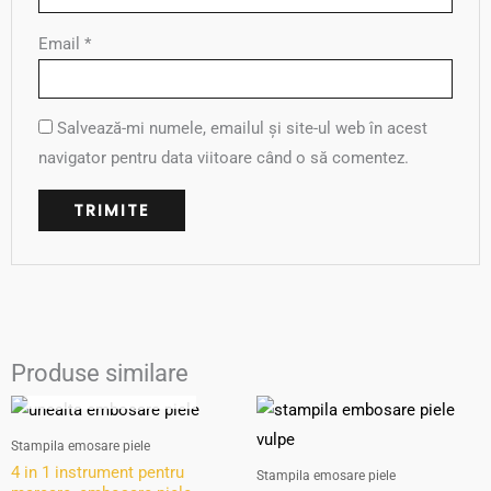
Email
*
Salvează-mi numele, emailul și site-ul web în acest
navigator pentru data viitoare când o să comentez.
Produse similare
OUT OF STOCK
Stampila emosare piele
4 in 1 instrument pentru
Stampila emosare piele