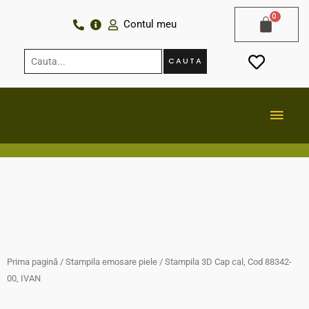
Skip
Contul meu
to
content
Cauta...
CAUTA
MAI
MEN
Prima pagină
/
Stampila emosare piele
/ Stampila 3D Cap cal, Cod 88342-
00, IVAN