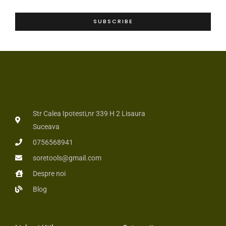
i
m
l
e
SUBSCRIBE
*
*
Str Calea Ipotesti,nr 339 H 2 Lisaura
Suceava
0756568941
soretools@gmail.com
Despre noi
Blog