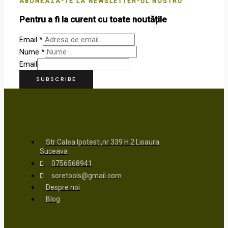
ABONEAZA-TE LA NEWSLETTER-UL NOSTRU
Pentru a fi la curent cu toate noutățile
Email
*
Nume
*
Email
SUBSCRIBE
Str Calea Ipotesti,nr 339 H 2 Lisaura
Suceava
0756568941
soretools@gmail.com
Despre noi
Blog