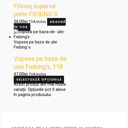
Finisaj superior
piele FIEBING’S
RESOLENE, 118ml
54.00
lei
TVA Inclus
ADAUGĂ
ÎN COȘ
Vopsea pe baza de ulei
Fiebing`s
Vopsea pe baza de
ulei Fiebing’s, 118
ml
47.00
lei
TVA Inclus
SELECTEAZĂ OPȚIUNILE
Acest produs are mai multe
variații. Opțiunile pot fi alese
în pagina produsului.