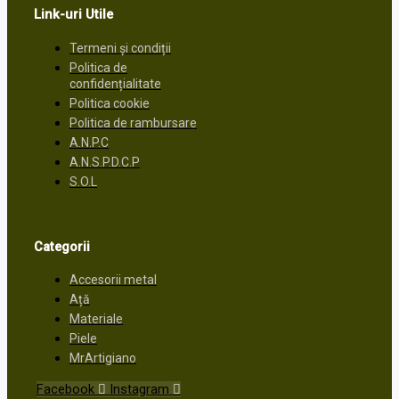
Link-uri Utile
Termeni și condiții
Politica de
confidențialitate
Politica cookie
Politica de rambursare
A.N.P.C
A.N.S.P.D.C.P
S.O.L
Categorii
Accesorii metal
Ață
Materiale
Piele
MrArtigiano
Facebook
Instagram