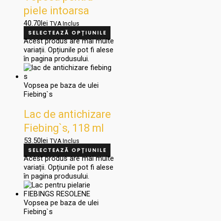
piele intoarsa
Fiebing’s
40.70
lei
TVA Inclus
SELECTEAZĂ OPȚIUNILE
Acest produs are mai multe
variații. Opțiunile pot fi alese
în pagina produsului.
Vopsea pe baza de ulei
Fiebing`s
Lac de antichizare
Fiebing`s, 118 ml
53.50
lei
TVA Inclus
SELECTEAZĂ OPȚIUNILE
Acest produs are mai multe
variații. Opțiunile pot fi alese
în pagina produsului.
Vopsea pe baza de ulei
Fiebing`s