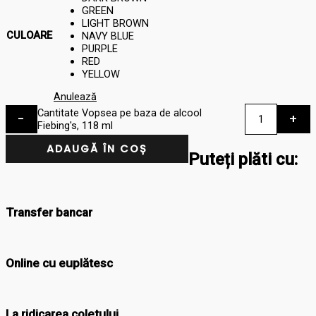
GREEN
LIGHT BROWN
CULOARE
NAVY BLUE
PURPLE
RED
YELLOW
Anulează
Cantitate Vopsea pe baza de alcool
-
+
Fiebing's, 118 ml
ADAUGĂ ÎN COȘ
Puteți plăti cu:
Transfer bancar
Online cu euplătesc
La ridicarea coletului