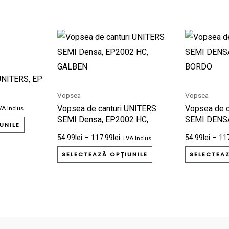
terval
Interval
Acest
Acest
de
produs
produs
ețuri:
prețuri:
.99lei
54.99lei
are
are
nă
până
UNITERS, EP
la
mai
mai
9.99lei
117.99lei
Vopsea
Vopsea
multe
multe
Vopsea de canturi UNITERS
Vopsea de c
VA Inclus
variații.
variații.
SEMI Densa, EP2002 HC,
SEMI DENS
Opțiunile
Opțiunile
UNILE
GALBEN
BORDO
54.99
lei
–
117.99
lei
54.99
lei
–
11
TVA Inclus
pot
pot
fi
fi
SELECTEAZĂ OPȚIUNILE
SELECTEAZ
alese
alese
în
în
pagina
pagina
produsului.
produsului.