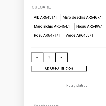
Cantitate
CULOARE
1
Alb AR6451/T
Maro deschis AR6467/T
Litru
Maro inchis AR6464/T
Negru AR6499/T
vopsea
de
Rosu AR6471/T
Verde AR6453/T
cant
pe
baza
-
+
de
apa
ADAUGĂ ÎN COȘ
FENICE
Puteți plăti cu:
Transfer bancar