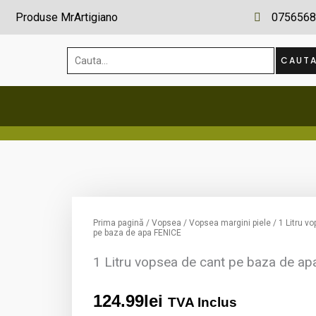
Produse MrArtigiano
0756568
Cauta...
CAUT
Prima pagină
/
Vopsea
/
Vopsea margini piele
/ 1 Litru v
pe baza de apa FENICE
1 Litru vopsea de cant pe baza de a
124.99
lei
TVA Inclus