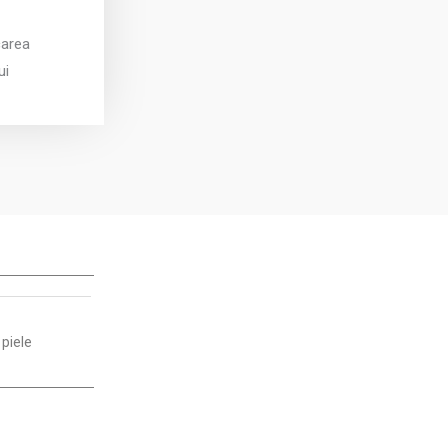
carea
ui
piele