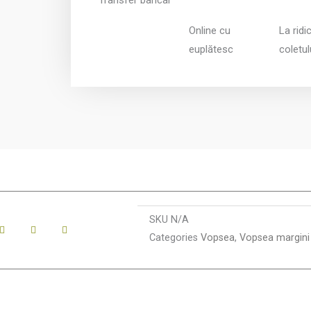
Online cu
La ridi
euplătesc
coletul
SKU
N/A
Categories
Vopsea
,
Vopsea margini 