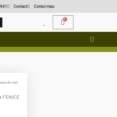
941
Contact
Contul meu
A
MAIN
MENU
opsea de cant
pa FENICE