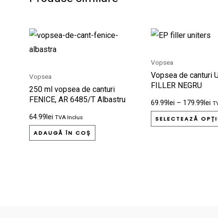
In
de
pr
69
Vopsea
pâ
Vopsea de canturi 
la
Vopsea
17
FILLER NEGRU
250 ml vopsea de canturi
FENICE, AR 6485/T Albastru
69.99
lei
–
179.99
lei
T
inchis
64.99
lei
TVA Inclus
SELECTEAZĂ OPȚI
ADAUGĂ ÎN COȘ