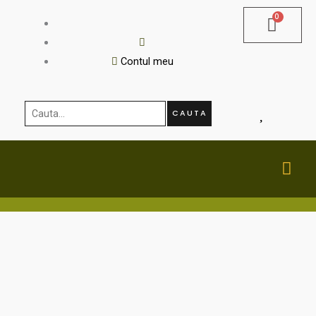
Skip
to
content
Contul meu
Cauta...
CAUTA
MA
ME