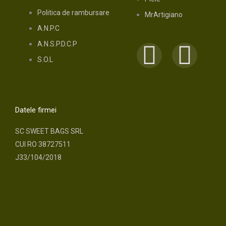
Politica de rambursare
MrArtigiano
A.N.P.C
A.N.S.P.D.C.P
F
I
S.O.L
a
n
c
s
Datele firmei
e
t
SC SWEET BAGS SRL
CUI RO 38727511
b
a
J33/104/2018
o
g
o
r