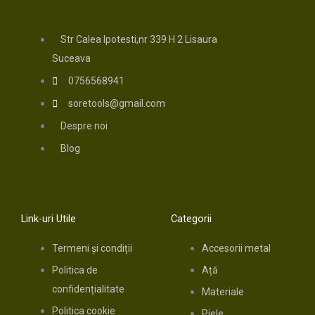
Str Calea Ipotesti,nr 339 H 2 Lisaura
Suceava
0756568941
soretools@gmail.com
Despre noi
Blog
Link-uri Utile
Categorii
Termeni și condiții
Accesorii metal
Politica de
Ață
confidențialitate
Materiale
Politica cookie
Piele