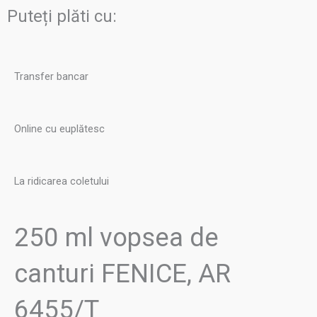
canturi
Puteți plăti cu:
FENICE,
AR
6455/T
Transfer bancar
Online cu euplătesc
La ridicarea coletului
250 ml vopsea de
canturi FENICE, AR
6455/T