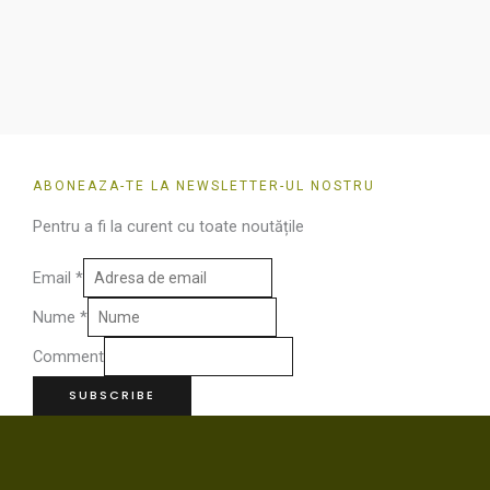
pagina
pagin
produsului.
produ
ABONEAZA-TE LA NEWSLETTER-UL NOSTRU
Pentru a fi la curent cu toate noutățile
Email
*
Nume
*
Comment
SUBSCRIBE