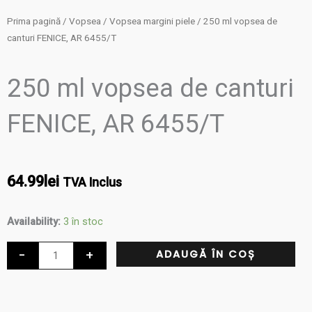
Prima pagină
/
Vopsea
/
Vopsea margini piele
/ 250 ml vopsea de
canturi FENICE, AR 6455/T
250 ml vopsea de canturi
FENICE, AR 6455/T
64.99
lei
TVA Inclus
Cantitate
Availability:
3 în stoc
250
-
+
ADAUGĂ ÎN COȘ
ml
vopsea
de