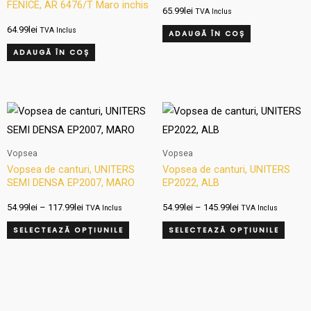
FENICE, AR 6476/T Maro inchis
65.99
lei
TVA Inclus
64.99
lei
TVA Inclus
ADAUGĂ ÎN COȘ
ADAUGĂ ÎN COȘ
Interval
Interval
Acest
Aces
de
de
produs
produ
prețuri:
prețuri:
54.99lei
54.99lei
are
are
Vopsea
Vopsea
până
până
mai
mai
la
la
Vopsea de canturi, UNITERS
Vopsea de canturi, UNITERS
117.99lei
145.99lei
SEMI DENSA EP2007, MARO
EP2022, ALB
multe
multe
variații.
variați
54.99
lei
–
117.99
lei
54.99
lei
–
145.99
lei
TVA Inclus
TVA Inclus
Opțiunile
Opțiun
SELECTEAZĂ OPȚIUNILE
SELECTEAZĂ OPȚIUNILE
pot
pot
fi
fi
alese
alese
în
în