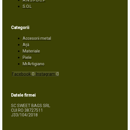
S.O.L
Categorii
Accesorii metal
Ață
Materiale
Piele
MrArtigiano
Facebook
Instagram
Datele firmei
SC SWEET BAGS SRL
CUI RO 38727511
J33/104/2018