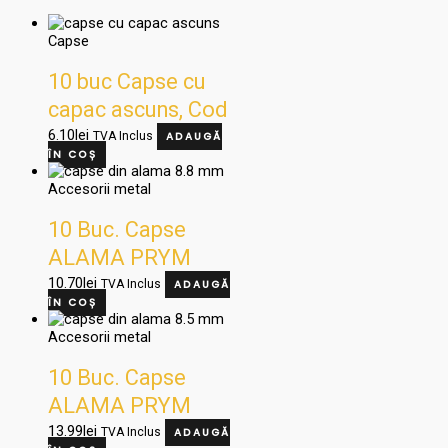
Capse
10 buc Capse cu
capac ascuns, Cod
AF0ATP BCD NIK
6.10
lei
TVA Inclus
ADAUGĂ
ÎN COȘ
Accesorii metal
10 Buc. Capse
ALAMA PRYM
Negre, 8.8 mm,
10.70
lei
TVA Inclus
ADAUGĂ
ÎN COȘ
Cod 1108
Accesorii metal
10 Buc. Capse
ALAMA PRYM
OTV, 10.5 mm, Cod
13.99
lei
TVA Inclus
ADAUGĂ