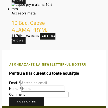
ÎN COȘ
0/1A1+0/1B+O/1C+O/1D
Accesorii metal
10 Buc. Capse
ALAMA PRYM,
10.5 mm, Cod
11.70
lei
TVA Inclus
ADAUGĂ
ÎN COȘ
T0/1A1OT+0/1BOT+O/1COT+O/1DOT
ABONEAZA-TE LA NEWSLETTER-UL NOSTRU
Pentru a fi la curent cu toate noutățile
Email
*
Nume
*
Comment
SUBSCRIBE