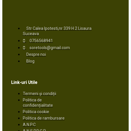
Str Calea Ipotesti,nr 339 H 2 Lisaura
Suceava
0756568941
soretools@gmail.com
Despre noi
Blog
Link-uri Utile
Termeni și condiții
Politica de
confidențialitate
Politica cookie
Politica de rambursare
A.N.P.C
A.N.S.P.D.C.P