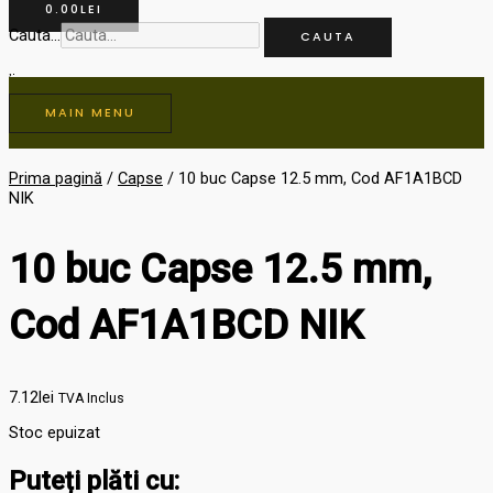
0.00
LEI
Cauta...
CAUTA
MAIN MENU
Prima pagină
/
Capse
/ 10 buc Capse 12.5 mm, Cod AF1A1BCD
NIK
10 buc Capse 12.5 mm,
Cod AF1A1BCD NIK
7.12
lei
TVA Inclus
Stoc epuizat
Puteți plăti cu: