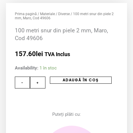
Prima pagină
/
Materiale
/
Diverse
/ 100 metri snur din piele 2
mm, Maro, Cod 49606
100 metri snur din piele 2 mm, Maro,
Cod 49606
157.60
lei
TVA Inclus
Cantitate
Availability:
1 în stoc
100
ADAUGĂ ÎN COȘ
-
+
metri
snur
din
piele
Puteți plăti cu:
2
mm,
Maro,