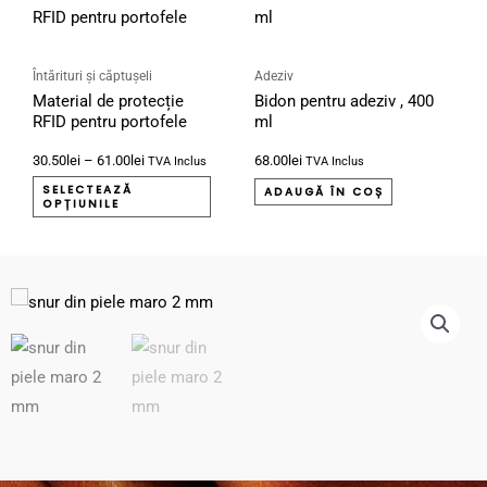
de
produs
prețuri:
30.50lei
are
până
mai
la
Întărituri și căptușeli
Adeziv
61.00lei
Material de protecție
Bidon pentru adeziv , 400
multe
RFID pentru portofele
ml
variații.
30.50
lei
–
61.00
lei
68.00
lei
Opțiunile
TVA Inclus
TVA Inclus
SELECTEAZĂ
pot
ADAUGĂ ÎN COȘ
OPȚIUNILE
fi
alese
în
pagina
produsului.