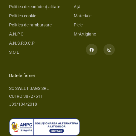
Politica de confidențialitate
Ață
Politica cookie
Materiale
Politica de rambursare
Piele
A.N.P.C
MrArtigiano
A.N.S.P.D.C.P
F
I
a
n
S.O.L
c
s
e
t
b
a
o
g
o
r
Datele firmei
k
a
m
SC SWEET BAGS SRL
CUI RO 38727511
J33/104/2018