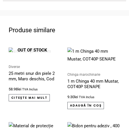
Produse similare
OUT OF STOCK
Diverse
25 metri snur din piele 2
Chinga marochinarie
mm, Maro deschis, Cod
1 m Chinga 40 mm Mustar,
49369
COT40P SENAPE
58.98
lei
TVA Inclus
9.30
lei
TVA Inclus
CITEȘTE MAI MULT
ADAUGĂ ÎN COȘ
Interval
Acest