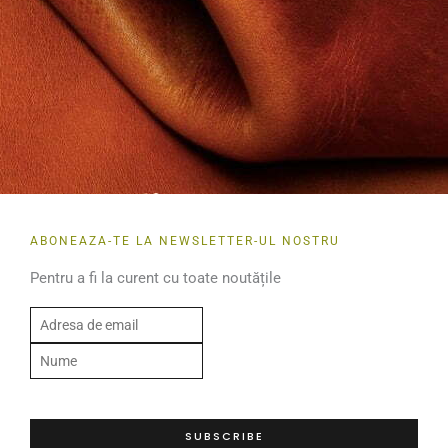
ABONEAZA-TE LA NEWSLETTER-UL NOSTRU
Pentru a fi la curent cu toate noutățile
E
m
N
a
u
i
m
l
e
SUBSCRIBE