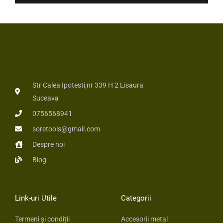
*
*
Str Calea Ipotesti,nr 339 H 2 Lisaura
Suceava
0756568941
soretools@gmail.com
Despre noi
Blog
Link-uri Utile
Categorii
Termeni și condiții
Accesorii metal