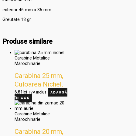
exterior 46 mm x 36 mm
Greutate 13 gr
Produse similare
Carabine Metalice
Marochinarie
Carabina 25 mm,
Culoarea Nichel,
Cod MZM25
6.81
lei
TVA Inclus
ADAUGĂ
ÎN COȘ
Carabine Metalice
Marochinarie
Carabina 20 mm,