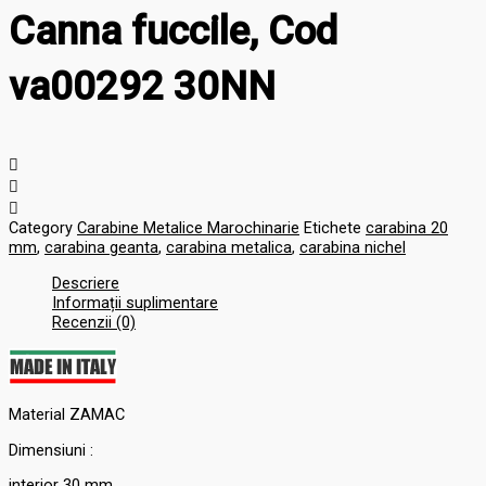
Canna fuccile, Cod
va00292 30NN
Category
Carabine Metalice Marochinarie
Etichete
carabina 20
mm
,
carabina geanta
,
carabina metalica
,
carabina nichel
Descriere
Informații suplimentare
Recenzii (0)
Material ZAMAC
Dimensiuni :
interior 30 mm