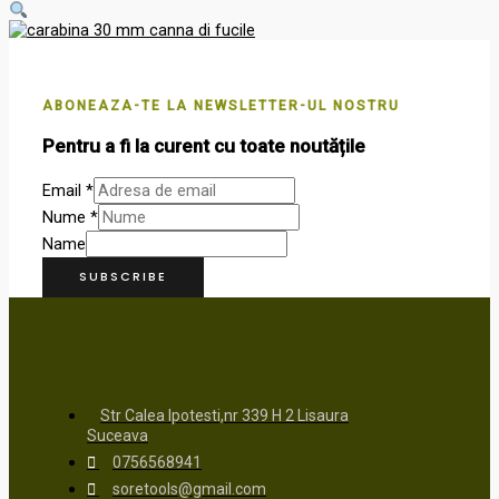
ABONEAZA-TE LA NEWSLETTER-UL NOSTRU
Pentru a fi la curent cu toate noutățile
Email
*
Nume
*
Name
SUBSCRIBE
Str Calea Ipotesti,nr 339 H 2 Lisaura
Suceava
0756568941
soretools@gmail.com