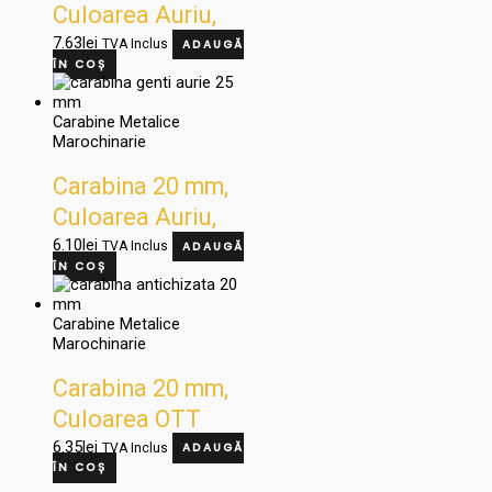
Culoarea Auriu,
Cod VA00163/20
7.63
lei
TVA Inclus
ADAUGĂ
ÎN COȘ
Carabine Metalice
Marochinarie
Carabina 20 mm,
Culoarea Auriu,
Cod va 00338/20
6.10
lei
TVA Inclus
ADAUGĂ
ÎN COȘ
Carabine Metalice
Marochinarie
Carabina 20 mm,
Culoarea OTT
Vecchio, Cod
6.35
lei
TVA Inclus
ADAUGĂ
ÎN COȘ
mz320