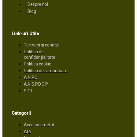
Despre noi
Blog
Link-uri Utile
Termeni și condiții
Politica de
confidențialitate
Politica cookie
Politica de rambursare
A.N.P.C
A.N.S.P.D.C.P
S.O.L
Categorii
Accesorii metal
Ață