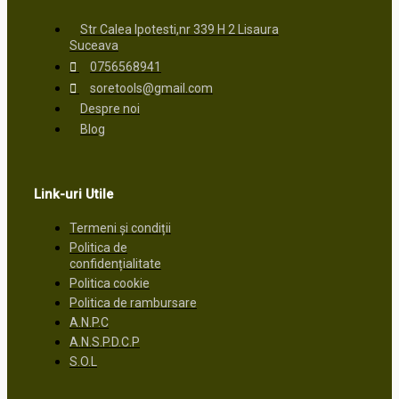
Str Calea Ipotesti,nr 339 H 2 Lisaura
Suceava
0756568941
soretools@gmail.com
Despre noi
Blog
Link-uri Utile
Termeni și condiții
Politica de
confidențialitate
Politica cookie
Politica de rambursare
A.N.P.C
A.N.S.P.D.C.P
S.O.L