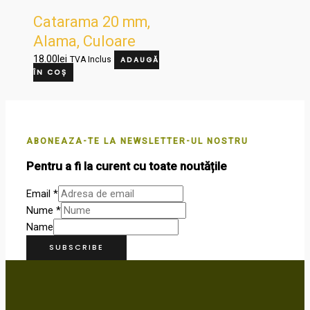
Catarama 20 mm,
Alama, Culoare
OTTONE, 27610
18.00
lei
TVA Inclus
ADAUGĂ
ÎN COȘ
ABONEAZA-TE LA NEWSLETTER-UL NOSTRU
Pentru a fi la curent cu toate noutățile
Email
*
Nume
*
Name
SUBSCRIBE