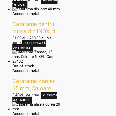
2500/25 N
TVA Inclus
ADAUGĂ
ÎN COȘ
Accesorii metal
Catarama pentru
curea din INOX, 41
mm, Cod LM1
31.00
lei
–
260.00
lei
TVA
Inclus
SELECTEAZĂ
OPȚIUNILE
Out of stock
Accesorii metal
Catarama Zamac,
15 mm, Culoare
NIKEL, Cod 27402
3.40
lei
TVA Inclus
CITEȘTE
MAI MULT
Accesorii metal