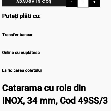
-
+
ADAUGĂ ÎN COȘ
Puteți plăti cu:
Transfer bancar
Online cu euplătesc
La ridicarea coletului
Catarama cu rola din
INOX, 34 mm, Cod 49SS/3