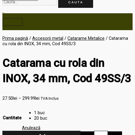
CAUTA
MAIN
MENU
Prima pagină
/
Accesorii metal
/
Catarame Metalice
/ Catarama
cu rola din INOX, 34 mm, Cod 49SS/3
Catarama cu rola din
INOX, 34 mm, Cod 49SS/3
27.50
lei
–
299.99
lei
TVA Inclus
1 buc
Cantitate
20 buc
Anulează