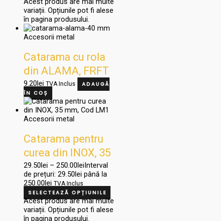
Acest produs are mai multe
variații. Opțiunile pot fi alese
în pagina produsului.
Accesorii metal
Catarama cu rola
din ALAMA, FRFT
40x23x3V9 og
9.20
lei
TVA Inclus
ADAUGĂ
ÎN COȘ
Accesorii metal
Catarama pentru
curea din INOX, 35
mm, Cod LM1
29.50
lei
–
250.00
lei
Interval
de prețuri: 29.50lei până la
250.00lei
TVA Inclus
SELECTEAZĂ OPȚIUNILE
Acest produs are mai multe
variații. Opțiunile pot fi alese
în pagina produsului.