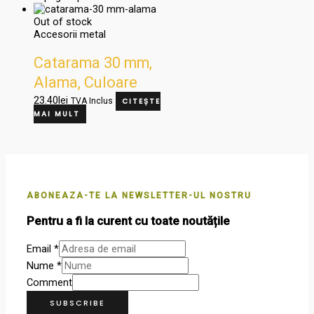
Out of stock
Accesorii metal
Catarama 30 mm,
Alama, Culoare
Nichel, 9340
23.40
lei
TVA Inclus
CITEȘTE
MAI MULT
ABONEAZA-TE LA NEWSLETTER-UL NOSTRU
Pentru a fi la curent cu toate noutățile
Email
*
Nume
*
Comment
SUBSCRIBE