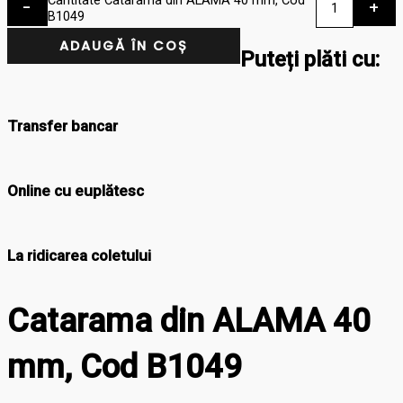
-
+
B1049
ADAUGĂ ÎN COȘ
Puteți plăti cu:
Transfer bancar
Online cu euplătesc
La ridicarea coletului
Catarama din ALAMA 40
mm, Cod B1049