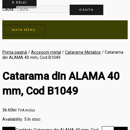
0.00
LEI
Cauta...
CAUTA
MAIN MENU
Prima pagină
/
Accesorii metal
/
Catarame Metalice
/ Catarama
din ALAMA 40 mm, Cod B1049
Catarama din ALAMA 40
mm, Cod B1049
36.60
lei
TVA Inclus
Availability:
5 în stoc
Cantitate Catarama din ALAMA 40 mm, Cod