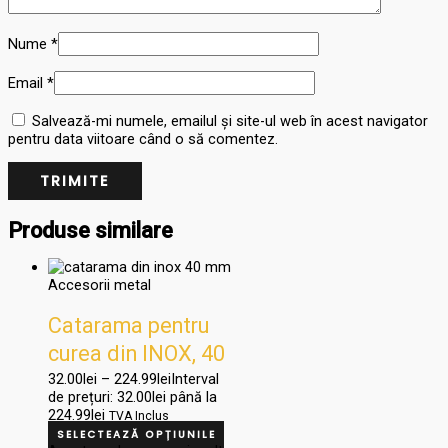
Nume
*
Email
*
Salvează-mi numele, emailul și site-ul web în acest navigator
pentru data viitoare când o să comentez.
Produse similare
Accesorii metal
Catarama pentru
curea din INOX, 40
mm
32.00
lei
–
224.99
lei
Interval
de prețuri: 32.00lei până la
224.99lei
TVA Inclus
SELECTEAZĂ OPȚIUNILE