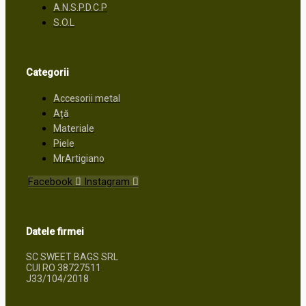
A.N.S.P.D.C.P
S.O.L
Categorii
Accesorii metal
Ață
Materiale
Piele
MrArtigiano
Facebook
Instagram
Datele firmei
SC SWEET BAGS SRL
CUI RO 38727511
J33/104/2018